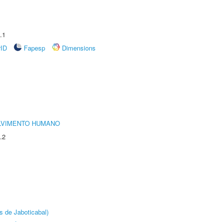
.1
rID
Fapesp
Dimensions
LVIMENTO HUMANO
.2
s de Jaboticabal)