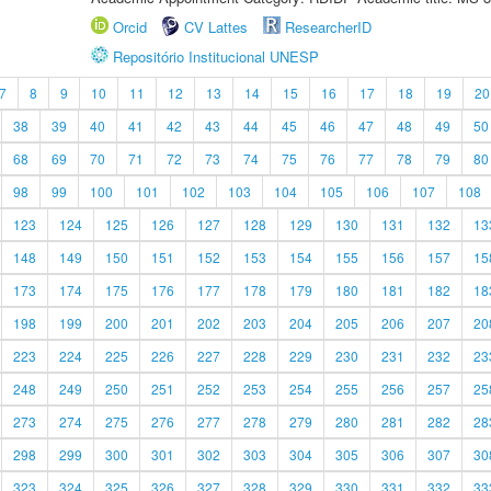
Orcid
CV Lattes
ResearcherID
Repositório Institucional UNESP
7
8
9
10
11
12
13
14
15
16
17
18
19
20
38
39
40
41
42
43
44
45
46
47
48
49
50
68
69
70
71
72
73
74
75
76
77
78
79
80
98
99
100
101
102
103
104
105
106
107
108
123
124
125
126
127
128
129
130
131
132
13
148
149
150
151
152
153
154
155
156
157
15
173
174
175
176
177
178
179
180
181
182
18
198
199
200
201
202
203
204
205
206
207
20
223
224
225
226
227
228
229
230
231
232
23
248
249
250
251
252
253
254
255
256
257
25
273
274
275
276
277
278
279
280
281
282
28
298
299
300
301
302
303
304
305
306
307
30
323
324
325
326
327
328
329
330
331
332
33