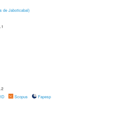
s de Jaboticabal)
.1
.2
rID
Scopus
Fapesp