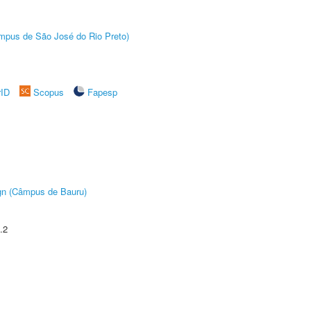
Câmpus de São José do Rio Preto)
rID
Scopus
Fapesp
ign (Câmpus de Bauru)
.2