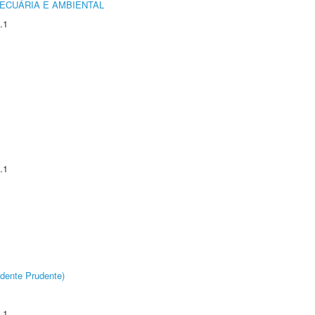
ECUÁRIA E AMBIENTAL
.1
.1
dente Prudente)
.1