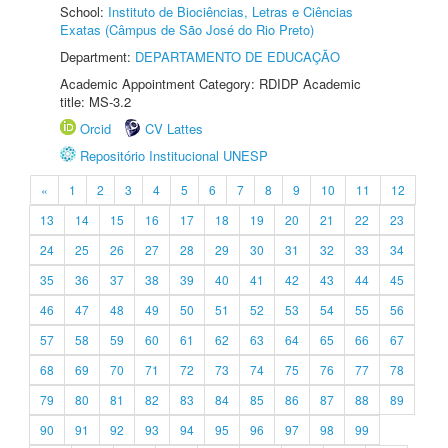
School:
Instituto de Biociências, Letras e Ciências
Exatas (Câmpus de São José do Rio Preto)
Department:
DEPARTAMENTO DE EDUCAÇÃO
Academic Appointment Category: RDIDP Academic
title: MS-3.2
Orcid
CV Lattes
Repositório Institucional UNESP
«
1
2
3
4
5
6
7
8
9
10
11
12
13
14
15
16
17
18
19
20
21
22
23
24
25
26
27
28
29
30
31
32
33
34
35
36
37
38
39
40
41
42
43
44
45
46
47
48
49
50
51
52
53
54
55
56
57
58
59
60
61
62
63
64
65
66
67
68
69
70
71
72
73
74
75
76
77
78
79
80
81
82
83
84
85
86
87
88
89
90
91
92
93
94
95
96
97
98
99