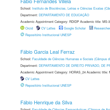
Fabio Fernandes Villela
School:
Instituto de Biociências, Letras e Ciências Exatas (
Department:
DEPARTAMENTO DE EDUCAÇÃO
Academic Appointment Category: RDIDP Academic title: MS-3
Orcid
CV Lattes
Google Scholar
Researche
Repositório Institucional UNESP
Fábio Garcia Leal Ferraz
School:
Faculdade de Ciências Humanas e Sociais (Câmpus d
Department:
DEPARTAMENTO DE DIREITO PRIVADO, DE P
Academic Appointment Category: HORAS_24 Academic title: 
CV Lattes
Repositório Institucional UNESP
Fábio Henrique da Silva
School:
Faculdade de Ciências Farmacêuticas (Câmpus de Ara