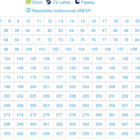
Orcid
CV Lattes
Fapesp
Repositório Institucional UNESP
7
8
9
10
11
12
13
14
15
16
17
18
19
20
38
39
40
41
42
43
44
45
46
47
48
49
50
68
69
70
71
72
73
74
75
76
77
78
79
80
98
99
100
101
102
103
104
105
106
107
108
123
124
125
126
127
128
129
130
131
132
13
148
149
150
151
152
153
154
155
156
157
15
173
174
175
176
177
178
179
180
181
182
18
198
199
200
201
202
203
204
205
206
207
20
223
224
225
226
227
228
229
230
231
232
23
248
249
250
251
252
253
254
255
256
257
25
273
274
275
276
277
278
279
280
281
282
28
298
299
300
301
302
303
304
305
306
307
30
323
324
325
326
327
328
329
330
331
332
33