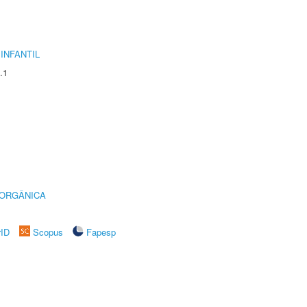
INFANTIL
.1
 ORGÂNICA
rID
Scopus
Fapesp