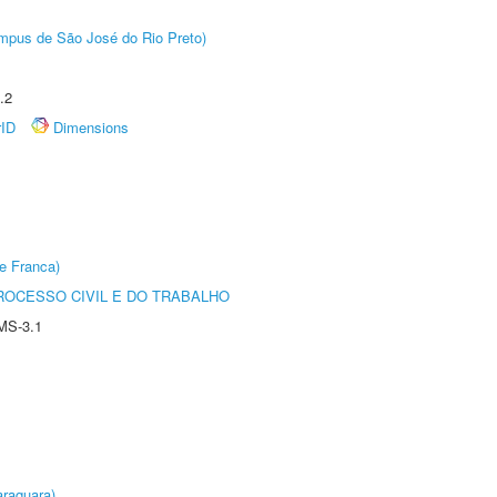
Câmpus de São José do Rio Preto)
.2
rID
Dimensions
e Franca)
ROCESSO CIVIL E DO TRABALHO
MS-3.1
raquara)