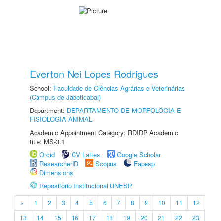
Everton Nei Lopes Rodrigues
School:
Faculdade de Ciências Agrárias e Veterinárias
(Câmpus de Jaboticabal)
Department:
DEPARTAMENTO DE MORFOLOGIA E
FISIOLOGIA ANIMAL
Academic Appointment Category: RDIDP Academic
title: MS-3.1
Orcid
CV Lattes
Google Scholar
ResearcherID
Scopus
Fapesp
Dimensions
Repositório Institucional UNESP
«
1
2
3
4
5
6
7
8
9
10
11
12
13
14
15
16
17
18
19
20
21
22
23