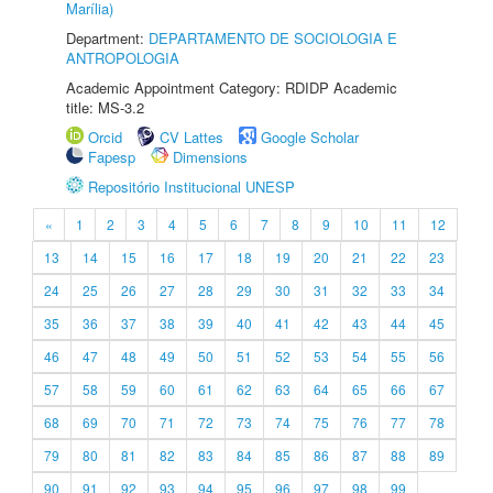
Marília)
Department:
DEPARTAMENTO DE SOCIOLOGIA E
ANTROPOLOGIA
Academic Appointment Category: RDIDP Academic
title: MS-3.2
Orcid
CV Lattes
Google Scholar
Fapesp
Dimensions
Repositório Institucional UNESP
«
1
2
3
4
5
6
7
8
9
10
11
12
13
14
15
16
17
18
19
20
21
22
23
24
25
26
27
28
29
30
31
32
33
34
35
36
37
38
39
40
41
42
43
44
45
46
47
48
49
50
51
52
53
54
55
56
57
58
59
60
61
62
63
64
65
66
67
68
69
70
71
72
73
74
75
76
77
78
79
80
81
82
83
84
85
86
87
88
89
90
91
92
93
94
95
96
97
98
99