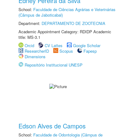
Edney Pereira da Silva
School:
Faculdade de Ciências Agrárias e Veterinárias
(Câmpus de Jaboticabal)
Department:
DEPARTAMENTO DE ZOOTECNIA
Academic Appointment Category: RDIDP Academic
title: MS-3.1
Orcid
CV Lattes
Google Scholar
ResearcherID
Scopus
Fapesp
Dimensions
Repositório Institucional UNESP
Edson Alves de Campos
School:
Faculdade de Odontologia (Câmpus de