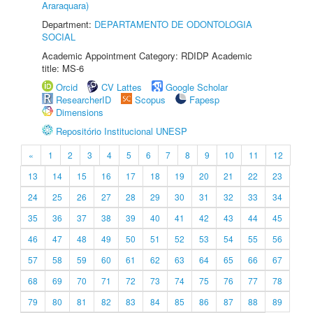
Araraquara)
Department:
DEPARTAMENTO DE ODONTOLOGIA
SOCIAL
Academic Appointment Category: RDIDP Academic
title: MS-6
Orcid
CV Lattes
Google Scholar
ResearcherID
Scopus
Fapesp
Dimensions
Repositório Institucional UNESP
«
1
2
3
4
5
6
7
8
9
10
11
12
13
14
15
16
17
18
19
20
21
22
23
24
25
26
27
28
29
30
31
32
33
34
35
36
37
38
39
40
41
42
43
44
45
46
47
48
49
50
51
52
53
54
55
56
57
58
59
60
61
62
63
64
65
66
67
68
69
70
71
72
73
74
75
76
77
78
79
80
81
82
83
84
85
86
87
88
89