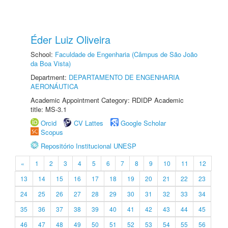
Éder Luiz Oliveira
School:
Faculdade de Engenharia (Câmpus de São João
da Boa Vista)
Department:
DEPARTAMENTO DE ENGENHARIA
AERONÁUTICA
Academic Appointment Category: RDIDP Academic
title: MS-3.1
Orcid
CV Lattes
Google Scholar
Scopus
Repositório Institucional UNESP
«
1
2
3
4
5
6
7
8
9
10
11
12
13
14
15
16
17
18
19
20
21
22
23
24
25
26
27
28
29
30
31
32
33
34
35
36
37
38
39
40
41
42
43
44
45
46
47
48
49
50
51
52
53
54
55
56