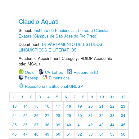
Claudio Aquati
School:
Instituto de Biociências, Letras e Ciências
Exatas (Câmpus de São José do Rio Preto)
Department:
DEPARTAMENTO DE ESTUDOS
LINGUÍSTICOS E LITERÁRIOS
Academic Appointment Category: RDIDP Academic
title: MS-3.1
Orcid
CV Lattes
ResearcherID
Fapesp
Dimensions
Repositório Institucional UNESP
«
1
2
3
4
5
6
7
8
9
10
11
12
13
14
15
16
17
18
19
20
21
22
23
24
25
26
27
28
29
30
31
32
33
34
35
36
37
38
39
40
41
42
43
44
45
46
47
48
49
50
51
52
53
54
55
56