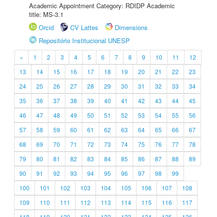
Academic Appointment Category: RDIDP Academic
title: MS-3.1
Orcid
CV Lattes
Dimensions
Repositório Institucional UNESP
«
1
2
3
4
5
6
7
8
9
10
11
12
13
14
15
16
17
18
19
20
21
22
23
24
25
26
27
28
29
30
31
32
33
34
35
36
37
38
39
40
41
42
43
44
45
46
47
48
49
50
51
52
53
54
55
56
57
58
59
60
61
62
63
64
65
66
67
68
69
70
71
72
73
74
75
76
77
78
79
80
81
82
83
84
85
86
87
88
89
90
91
92
93
94
95
96
97
98
99
100
101
102
103
104
105
106
107
108
109
110
111
112
113
114
115
116
117
118
119
120
121
122
123
124
125
126