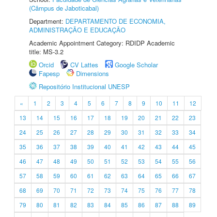
(Câmpus de Jaboticabal)
Department:
DEPARTAMENTO DE ECONOMIA,
ADMINISTRAÇÃO E EDUCAÇÃO
Academic Appointment Category: RDIDP Academic
title: MS-3.2
Orcid
CV Lattes
Google Scholar
Fapesp
Dimensions
Repositório Institucional UNESP
«
1
2
3
4
5
6
7
8
9
10
11
12
13
14
15
16
17
18
19
20
21
22
23
24
25
26
27
28
29
30
31
32
33
34
35
36
37
38
39
40
41
42
43
44
45
46
47
48
49
50
51
52
53
54
55
56
57
58
59
60
61
62
63
64
65
66
67
68
69
70
71
72
73
74
75
76
77
78
79
80
81
82
83
84
85
86
87
88
89