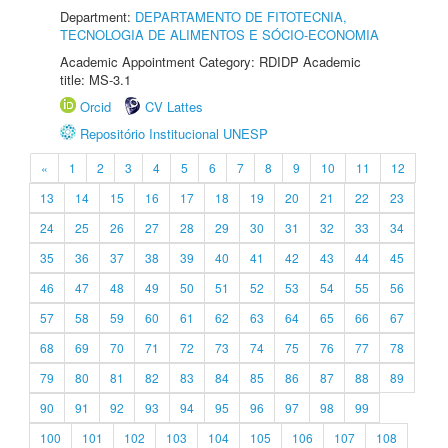
Department:
DEPARTAMENTO DE FITOTECNIA,
TECNOLOGIA DE ALIMENTOS E SÓCIO-ECONOMIA
Academic Appointment Category: RDIDP Academic
title: MS-3.1
Orcid
CV Lattes
Repositório Institucional UNESP
«
1
2
3
4
5
6
7
8
9
10
11
12
13
14
15
16
17
18
19
20
21
22
23
24
25
26
27
28
29
30
31
32
33
34
35
36
37
38
39
40
41
42
43
44
45
46
47
48
49
50
51
52
53
54
55
56
57
58
59
60
61
62
63
64
65
66
67
68
69
70
71
72
73
74
75
76
77
78
79
80
81
82
83
84
85
86
87
88
89
90
91
92
93
94
95
96
97
98
99
100
101
102
103
104
105
106
107
108