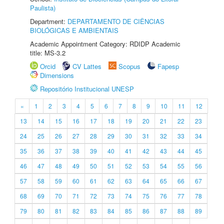
Paulista)
Department:
DEPARTAMENTO DE CIÊNCIAS
BIOLÓGICAS E AMBIENTAIS
Academic Appointment Category: RDIDP Academic
title: MS-3.2
Orcid
CV Lattes
Scopus
Fapesp
Dimensions
Repositório Institucional UNESP
«
1
2
3
4
5
6
7
8
9
10
11
12
13
14
15
16
17
18
19
20
21
22
23
24
25
26
27
28
29
30
31
32
33
34
35
36
37
38
39
40
41
42
43
44
45
46
47
48
49
50
51
52
53
54
55
56
57
58
59
60
61
62
63
64
65
66
67
68
69
70
71
72
73
74
75
76
77
78
79
80
81
82
83
84
85
86
87
88
89