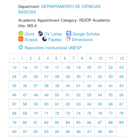
Department:
DEPARTAMENTO DE CIÊNCIAS
BÁSICAS
Academic Appointment Category: RDIDP Academic
title: MS-6
Orcid
CV Lattes
Google Scholar
Scopus
Fapesp
Dimensions
Repositório Institucional UNESP
«
1
2
3
4
5
6
7
8
9
10
11
12
13
14
15
16
17
18
19
20
21
22
23
24
25
26
27
28
29
30
31
32
33
34
35
36
37
38
39
40
41
42
43
44
45
46
47
48
49
50
51
52
53
54
55
56
57
58
59
60
61
62
63
64
65
66
67
68
69
70
71
72
73
74
75
76
77
78
79
80
81
82
83
84
85
86
87
88
89
90
91
92
93
94
95
96
97
98
99