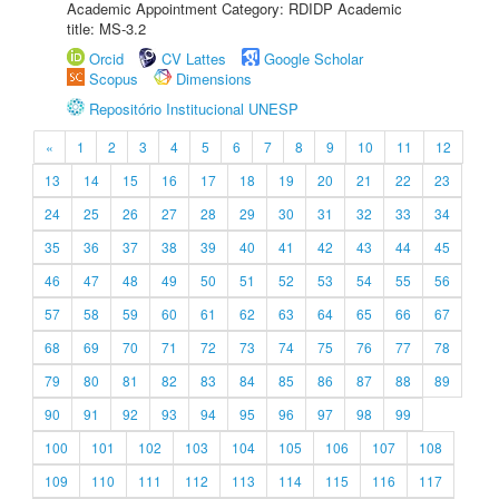
Academic Appointment Category: RDIDP Academic
title: MS-3.2
Orcid
CV Lattes
Google Scholar
Scopus
Dimensions
Repositório Institucional UNESP
«
1
2
3
4
5
6
7
8
9
10
11
12
13
14
15
16
17
18
19
20
21
22
23
24
25
26
27
28
29
30
31
32
33
34
35
36
37
38
39
40
41
42
43
44
45
46
47
48
49
50
51
52
53
54
55
56
57
58
59
60
61
62
63
64
65
66
67
68
69
70
71
72
73
74
75
76
77
78
79
80
81
82
83
84
85
86
87
88
89
90
91
92
93
94
95
96
97
98
99
100
101
102
103
104
105
106
107
108
109
110
111
112
113
114
115
116
117