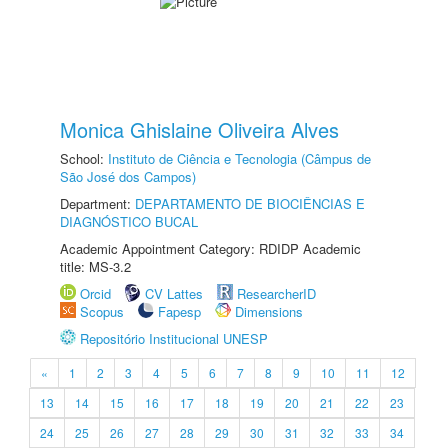
Monica Ghislaine Oliveira Alves
School:
Instituto de Ciência e Tecnologia (Câmpus de
São José dos Campos)
Department:
DEPARTAMENTO DE BIOCIÊNCIAS E
DIAGNÓSTICO BUCAL
Academic Appointment Category: RDIDP Academic
title: MS-3.2
Orcid
CV Lattes
ResearcherID
Scopus
Fapesp
Dimensions
Repositório Institucional UNESP
«
1
2
3
4
5
6
7
8
9
10
11
12
13
14
15
16
17
18
19
20
21
22
23
24
25
26
27
28
29
30
31
32
33
34