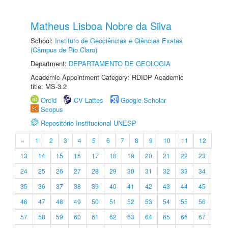
Matheus Lisboa Nobre da Silva
School:
Instituto de Geociências e Ciências Exatas
(Câmpus de Rio Claro)
Department:
DEPARTAMENTO DE GEOLOGIA
Academic Appointment Category: RDIDP Academic
title: MS-3.2
Orcid
CV Lattes
Google Scholar
Scopus
Repositório Institucional UNESP
«
1
2
3
4
5
6
7
8
9
10
11
12
13
14
15
16
17
18
19
20
21
22
23
24
25
26
27
28
29
30
31
32
33
34
35
36
37
38
39
40
41
42
43
44
45
46
47
48
49
50
51
52
53
54
55
56
57
58
59
60
61
62
63
64
65
66
67