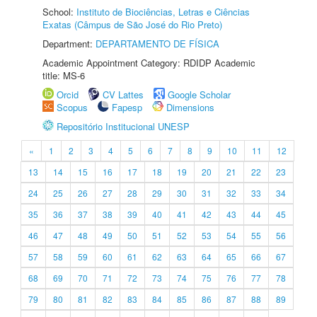
School:
Instituto de Biociências, Letras e Ciências
Exatas (Câmpus de São José do Rio Preto)
Department:
DEPARTAMENTO DE FÍSICA
Academic Appointment Category: RDIDP Academic
title: MS-6
Orcid
CV Lattes
Google Scholar
Scopus
Fapesp
Dimensions
Repositório Institucional UNESP
«
1
2
3
4
5
6
7
8
9
10
11
12
13
14
15
16
17
18
19
20
21
22
23
24
25
26
27
28
29
30
31
32
33
34
35
36
37
38
39
40
41
42
43
44
45
46
47
48
49
50
51
52
53
54
55
56
57
58
59
60
61
62
63
64
65
66
67
68
69
70
71
72
73
74
75
76
77
78
79
80
81
82
83
84
85
86
87
88
89