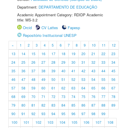
Department:
DEPARTAMENTO DE EDUCAÇÃO
Academic Appointment Category: RDIDP Academic
title: MS-3.2
Orcid
CV Lattes
Fapesp
Repositório Institucional UNESP
«
1
2
3
4
5
6
7
8
9
10
11
12
13
14
15
16
17
18
19
20
21
22
23
24
25
26
27
28
29
30
31
32
33
34
35
36
37
38
39
40
41
42
43
44
45
46
47
48
49
50
51
52
53
54
55
56
57
58
59
60
61
62
63
64
65
66
67
68
69
70
71
72
73
74
75
76
77
78
79
80
81
82
83
84
85
86
87
88
89
90
91
92
93
94
95
96
97
98
99
100
101
102
103
104
105
106
107
108