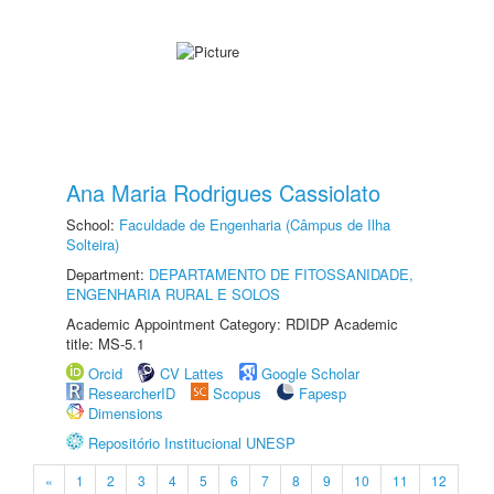
Ana Maria Rodrigues Cassiolato
School:
Faculdade de Engenharia (Câmpus de Ilha
Solteira)
Department:
DEPARTAMENTO DE FITOSSANIDADE,
ENGENHARIA RURAL E SOLOS
Academic Appointment Category: RDIDP Academic
title: MS-5.1
Orcid
CV Lattes
Google Scholar
ResearcherID
Scopus
Fapesp
Dimensions
Repositório Institucional UNESP
«
1
2
3
4
5
6
7
8
9
10
11
12