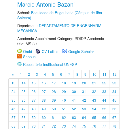
Marcio Antonio Bazani
School:
Faculdade de Engenharia (Câmpus de Ilha
Solteira)
Department:
DEPARTAMENTO DE ENGENHARIA
MECÂNICA
Academic Appointment Category: RDIDP Academic
title: MS-3.1
Orcid
CV Lattes
Google Scholar
Scopus
Repositório Institucional UNESP
«
1
2
3
4
5
6
7
8
9
10
11
12
13
14
15
16
17
18
19
20
21
22
23
24
25
26
27
28
29
30
31
32
33
34
35
36
37
38
39
40
41
42
43
44
45
46
47
48
49
50
51
52
53
54
55
56
57
58
59
60
61
62
63
64
65
66
67
68
69
70
71
72
73
74
75
76
77
78