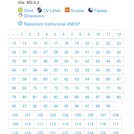
title: MS-5.3
Orcid
CV Lattes
Scopus
Fapesp
Dimensions
Repositório Institucional UNESP
«
1
2
3
4
5
6
7
8
9
10
11
12
13
14
15
16
17
18
19
20
21
22
23
24
25
26
27
28
29
30
31
32
33
34
35
36
37
38
39
40
41
42
43
44
45
46
47
48
49
50
51
52
53
54
55
56
57
58
59
60
61
62
63
64
65
66
67
68
69
70
71
72
73
74
75
76
77
78
79
80
81
82
83
84
85
86
87
88
89
90
91
92
93
94
95
96
97
98
99
100
101
102
103
104
105
106
107
108
109
110
111
112
113
114
115
116
117
118
119
120
121
122
123
124
125
126