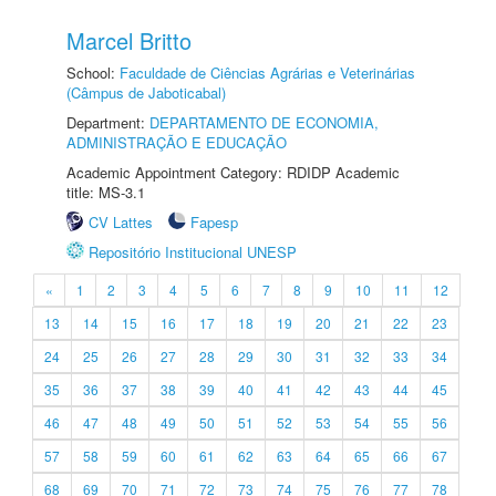
Marcel Britto
School:
Faculdade de Ciências Agrárias e Veterinárias
(Câmpus de Jaboticabal)
Department:
DEPARTAMENTO DE ECONOMIA,
ADMINISTRAÇÃO E EDUCAÇÃO
Academic Appointment Category: RDIDP Academic
title: MS-3.1
CV Lattes
Fapesp
Repositório Institucional UNESP
«
1
2
3
4
5
6
7
8
9
10
11
12
13
14
15
16
17
18
19
20
21
22
23
24
25
26
27
28
29
30
31
32
33
34
35
36
37
38
39
40
41
42
43
44
45
46
47
48
49
50
51
52
53
54
55
56
57
58
59
60
61
62
63
64
65
66
67
68
69
70
71
72
73
74
75
76
77
78