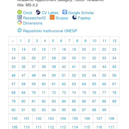
title: MS-3.2
Orcid
CV Lattes
Google Scholar
ResearcherID
Scopus
Fapesp
Dimensions
Repositório Institucional UNESP
«
1
2
3
4
5
6
7
8
9
10
11
12
13
14
15
16
17
18
19
20
21
22
23
24
25
26
27
28
29
30
31
32
33
34
35
36
37
38
39
40
41
42
43
44
45
46
47
48
49
50
51
52
53
54
55
56
57
58
59
60
61
62
63
64
65
66
67
68
69
70
71
72
73
74
75
76
77
78
79
80
81
82
83
84
85
86
87
88
89
90
91
92
93
94
95
96
97
98
99
100
101
102
103
104
105
106
107
108
109
110
111
112
113
114
115
116
117