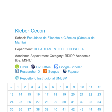
Kleber Cecon
School:
Faculdade de Filosofia e Ciências (Câmpus de
Marília)
Department:
DEPARTAMENTO DE FILOSOFIA
Academic Appointment Category: RDIDP Academic
title: MS-5.1
Orcid
CV Lattes
Google Scholar
ResearcherID
Scopus
Fapesp
Repositório Institucional UNESP
«
1
2
3
4
5
6
7
8
9
10
11
12
13
14
15
16
17
18
19
20
21
22
23
24
25
26
27
28
29
30
31
32
33
34
35
36
37
38
39
40
41
42
43
44
45