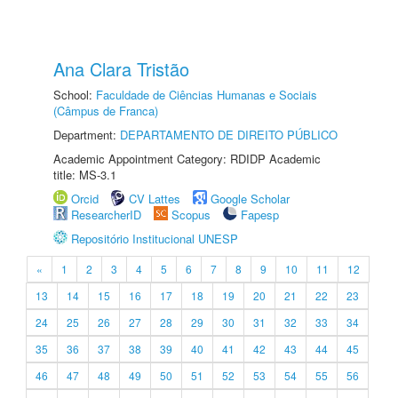
Ana Clara Tristão
School:
Faculdade de Ciências Humanas e Sociais
(Câmpus de Franca)
Department:
DEPARTAMENTO DE DIREITO PÚBLICO
Academic Appointment Category: RDIDP Academic
title: MS-3.1
Orcid
CV Lattes
Google Scholar
ResearcherID
Scopus
Fapesp
Repositório Institucional UNESP
«
1
2
3
4
5
6
7
8
9
10
11
12
13
14
15
16
17
18
19
20
21
22
23
24
25
26
27
28
29
30
31
32
33
34
35
36
37
38
39
40
41
42
43
44
45
46
47
48
49
50
51
52
53
54
55
56