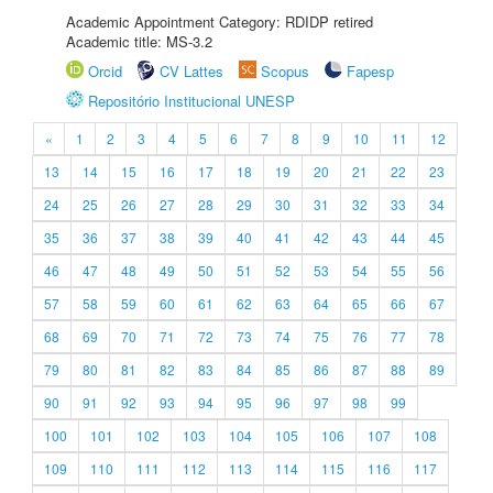
Academic Appointment Category: RDIDP retired
Academic title: MS-3.2
Orcid
CV Lattes
Scopus
Fapesp
Repositório Institucional UNESP
«
1
2
3
4
5
6
7
8
9
10
11
12
13
14
15
16
17
18
19
20
21
22
23
24
25
26
27
28
29
30
31
32
33
34
35
36
37
38
39
40
41
42
43
44
45
46
47
48
49
50
51
52
53
54
55
56
57
58
59
60
61
62
63
64
65
66
67
68
69
70
71
72
73
74
75
76
77
78
79
80
81
82
83
84
85
86
87
88
89
90
91
92
93
94
95
96
97
98
99
100
101
102
103
104
105
106
107
108
109
110
111
112
113
114
115
116
117