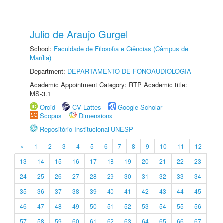
Julio de Araujo Gurgel
School:
Faculdade de Filosofia e Ciências (Câmpus de
Marília)
Department:
DEPARTAMENTO DE FONOAUDIOLOGIA
Academic Appointment Category: RTP Academic title:
MS-3.1
Orcid
CV Lattes
Google Scholar
Scopus
Dimensions
Repositório Institucional UNESP
«
1
2
3
4
5
6
7
8
9
10
11
12
13
14
15
16
17
18
19
20
21
22
23
24
25
26
27
28
29
30
31
32
33
34
35
36
37
38
39
40
41
42
43
44
45
46
47
48
49
50
51
52
53
54
55
56
57
58
59
60
61
62
63
64
65
66
67