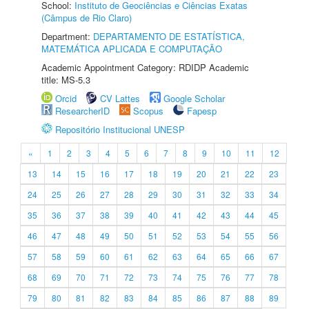
School:
Instituto de Geociências e Ciências Exatas
(Câmpus de Rio Claro)
Department:
DEPARTAMENTO DE ESTATÍSTICA,
MATEMÁTICA APLICADA E COMPUTAÇÃO
Academic Appointment Category: RDIDP Academic
title: MS-5.3
Orcid
CV Lattes
Google Scholar
ResearcherID
Scopus
Fapesp
Repositório Institucional UNESP
«
1
2
3
4
5
6
7
8
9
10
11
12
13
14
15
16
17
18
19
20
21
22
23
24
25
26
27
28
29
30
31
32
33
34
35
36
37
38
39
40
41
42
43
44
45
46
47
48
49
50
51
52
53
54
55
56
57
58
59
60
61
62
63
64
65
66
67
68
69
70
71
72
73
74
75
76
77
78
79
80
81
82
83
84
85
86
87
88
89