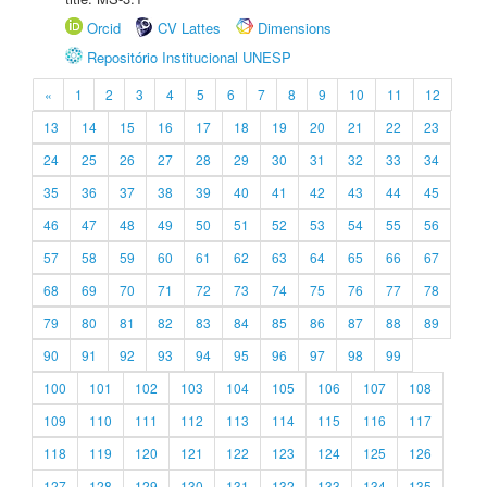
Orcid
CV Lattes
Dimensions
Repositório Institucional UNESP
«
1
2
3
4
5
6
7
8
9
10
11
12
13
14
15
16
17
18
19
20
21
22
23
24
25
26
27
28
29
30
31
32
33
34
35
36
37
38
39
40
41
42
43
44
45
46
47
48
49
50
51
52
53
54
55
56
57
58
59
60
61
62
63
64
65
66
67
68
69
70
71
72
73
74
75
76
77
78
79
80
81
82
83
84
85
86
87
88
89
90
91
92
93
94
95
96
97
98
99
100
101
102
103
104
105
106
107
108
109
110
111
112
113
114
115
116
117
118
119
120
121
122
123
124
125
126
127
128
129
130
131
132
133
134
135