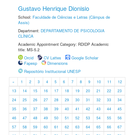
Gustavo Henrique Dionisio
School:
Faculdade de Ciências e Letras (Câmpus de
Assis)
Department:
DEPARTAMENTO DE PSICOLOGIA
CLÍNICA
Academic Appointment Category: RDIDP Academic
title: MS-5.2
Orcid
CV Lattes
Google Scholar
Fapesp
Dimensions
Repositório Institucional UNESP
«
1
2
3
4
5
6
7
8
9
10
11
12
13
14
15
16
17
18
19
20
21
22
23
24
25
26
27
28
29
30
31
32
33
34
35
36
37
38
39
40
41
42
43
44
45
46
47
48
49
50
51
52
53
54
55
56
57
58
59
60
61
62
63
64
65
66
67