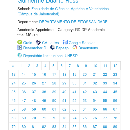
Guilherme Duarte Rossi
School:
Faculdade de Ciências Agrárias e Veterinárias
(Câmpus de Jaboticabal)
Department:
DEPARTAMENTO DE FITOSSANIDADE
Academic Appointment Category: RDIDP Academic
title: MS-3.1
Orcid
CV Lattes
Google Scholar
ResearcherID
Fapesp
Dimensions
Repositório Institucional UNESP
«
1
2
3
4
5
6
7
8
9
10
11
12
13
14
15
16
17
18
19
20
21
22
23
24
25
26
27
28
29
30
31
32
33
34
35
36
37
38
39
40
41
42
43
44
45
46
47
48
49
50
51
52
53
54
55
56
57
58
59
60
61
62
63
64
65
66
67
68
69
70
71
72
73
74
75
76
77
78
79
80
81
82
83
84
85
86
87
88
89