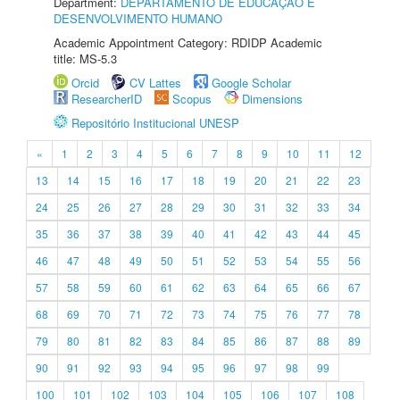
Department:
DEPARTAMENTO DE EDUCAÇÃO E
DESENVOLVIMENTO HUMANO
Academic Appointment Category: RDIDP Academic
title: MS-5.3
Orcid
CV Lattes
Google Scholar
ResearcherID
Scopus
Dimensions
Repositório Institucional UNESP
«
1
2
3
4
5
6
7
8
9
10
11
12
13
14
15
16
17
18
19
20
21
22
23
24
25
26
27
28
29
30
31
32
33
34
35
36
37
38
39
40
41
42
43
44
45
46
47
48
49
50
51
52
53
54
55
56
57
58
59
60
61
62
63
64
65
66
67
68
69
70
71
72
73
74
75
76
77
78
79
80
81
82
83
84
85
86
87
88
89
90
91
92
93
94
95
96
97
98
99
100
101
102
103
104
105
106
107
108