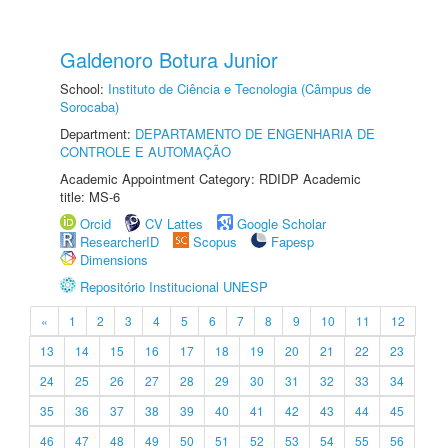
Galdenoro Botura Junior
School:
Instituto de Ciência e Tecnologia (Câmpus de
Sorocaba)
Department:
DEPARTAMENTO DE ENGENHARIA DE
CONTROLE E AUTOMAÇÃO
Academic Appointment Category: RDIDP Academic
title: MS-6
Orcid
CV Lattes
Google Scholar
ResearcherID
Scopus
Fapesp
Dimensions
Repositório Institucional UNESP
«
1
2
3
4
5
6
7
8
9
10
11
12
13
14
15
16
17
18
19
20
21
22
23
24
25
26
27
28
29
30
31
32
33
34
35
36
37
38
39
40
41
42
43
44
45
46
47
48
49
50
51
52
53
54
55
56