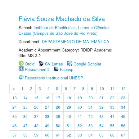
Flávia Souza Machado da Silva
School:
Instituto de Biociências, Letras e Ciências
Exatas (Câmpus de São José do Rio Preto)
Department:
DEPARTAMENTO DE MATEMÁTICA
Academic Appointment Category: RDIDP Academic
title: MS-3.2
Orcid
CV Lattes
Google Scholar
ResearcherID
Fapesp
Repositório Institucional UNESP
«
1
2
3
4
5
6
7
8
9
10
11
12
13
14
15
16
17
18
19
20
21
22
23
24
25
26
27
28
29
30
31
32
33
34
35
36
37
38
39
40
41
42
43
44
45
46
47
48
49
50
51
52
53
54
55
56
57
58
59
60
61
62
63
64
65
66
67