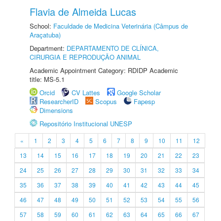
Flavia de Almeida Lucas
School:
Faculdade de Medicina Veterinária (Câmpus de
Araçatuba)
Department:
DEPARTAMENTO DE CLÍNICA,
CIRURGIA E REPRODUÇÃO ANIMAL
Academic Appointment Category: RDIDP Academic
title: MS-5.1
Orcid
CV Lattes
Google Scholar
ResearcherID
Scopus
Fapesp
Dimensions
Repositório Institucional UNESP
«
1
2
3
4
5
6
7
8
9
10
11
12
13
14
15
16
17
18
19
20
21
22
23
24
25
26
27
28
29
30
31
32
33
34
35
36
37
38
39
40
41
42
43
44
45
46
47
48
49
50
51
52
53
54
55
56
57
58
59
60
61
62
63
64
65
66
67