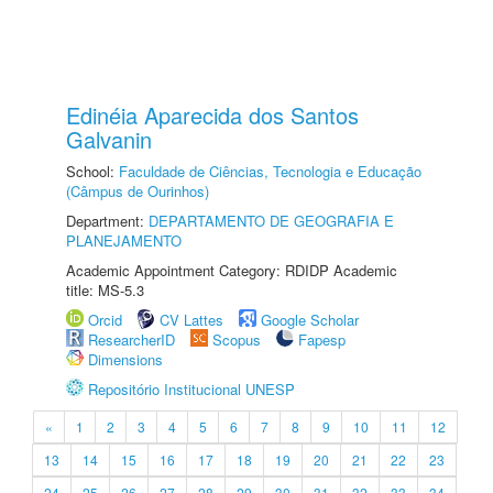
Edinéia Aparecida dos Santos
Galvanin
School:
Faculdade de Ciências, Tecnologia e Educação
(Câmpus de Ourinhos)
Department:
DEPARTAMENTO DE GEOGRAFIA E
PLANEJAMENTO
Academic Appointment Category: RDIDP Academic
title: MS-5.3
Orcid
CV Lattes
Google Scholar
ResearcherID
Scopus
Fapesp
Dimensions
Repositório Institucional UNESP
«
1
2
3
4
5
6
7
8
9
10
11
12
13
14
15
16
17
18
19
20
21
22
23
24
25
26
27
28
29
30
31
32
33
34