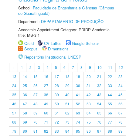
School:
Faculdade de Engenharia e Ciências (Câmpus
de Guaratinguetá)
Department:
DEPARTAMENTO DE PRODUÇÃO
Academic Appointment Category: RDIDP Academic
title: MS-3.1
Orcid
CV Lattes
Google Scholar
Scopus
Dimensions
Repositório Institucional UNESP
«
1
2
3
4
5
6
7
8
9
10
11
12
13
14
15
16
17
18
19
20
21
22
23
24
25
26
27
28
29
30
31
32
33
34
35
36
37
38
39
40
41
42
43
44
45
46
47
48
49
50
51
52
53
54
55
56
57
58
59
60
61
62
63
64
65
66
67
68
69
70
71
72
73
74
75
76
77
78
79
80
81
82
83
84
85
86
87
88
89