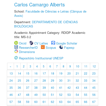
Carlos Camargo Alberts
School:
Faculdade de Ciências e Letras (Câmpus de
Assis)
Department:
DEPARTAMENTO DE CIÊNCIAS
BIOLÓGICAS
Academic Appointment Category: RDIDP Academic
title: MS-3.2
Orcid
CV Lattes
Google Scholar
ResearcherID
Scopus
Fapesp
Dimensions
Repositório Institucional UNESP
«
1
2
3
4
5
6
7
8
9
10
11
12
13
14
15
16
17
18
19
20
21
22
23
24
25
26
27
28
29
30
31
32
33
34
35
36
37
38
39
40
41
42
43
44
45
46
47
48
49
50
51
52
53
54
55
56
57
58
59
60
61
62
63
64
65
66
67