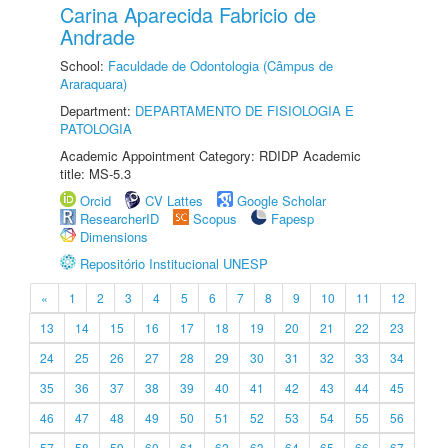
Carina Aparecida Fabricio de
Andrade
School:
Faculdade de Odontologia (Câmpus de
Araraquara)
Department:
DEPARTAMENTO DE FISIOLOGIA E
PATOLOGIA
Academic Appointment Category: RDIDP Academic
title: MS-5.3
Orcid
CV Lattes
Google Scholar
ResearcherID
Scopus
Fapesp
Dimensions
Repositório Institucional UNESP
«
1
2
3
4
5
6
7
8
9
10
11
12
13
14
15
16
17
18
19
20
21
22
23
24
25
26
27
28
29
30
31
32
33
34
35
36
37
38
39
40
41
42
43
44
45
46
47
48
49
50
51
52
53
54
55
56
57
58
59
60
61
62
63
64
65
66
67