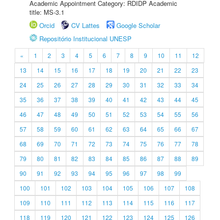
Academic Appointment Category: RDIDP Academic
title: MS-3.1
Orcid
CV Lattes
Google Scholar
Repositório Institucional UNESP
«
1
2
3
4
5
6
7
8
9
10
11
12
13
14
15
16
17
18
19
20
21
22
23
24
25
26
27
28
29
30
31
32
33
34
35
36
37
38
39
40
41
42
43
44
45
46
47
48
49
50
51
52
53
54
55
56
57
58
59
60
61
62
63
64
65
66
67
68
69
70
71
72
73
74
75
76
77
78
79
80
81
82
83
84
85
86
87
88
89
90
91
92
93
94
95
96
97
98
99
100
101
102
103
104
105
106
107
108
109
110
111
112
113
114
115
116
117
118
119
120
121
122
123
124
125
126