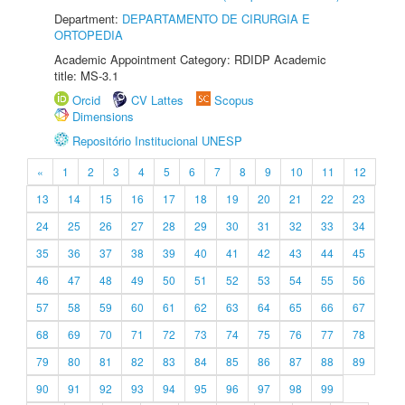
Department:
DEPARTAMENTO DE CIRURGIA E
ORTOPEDIA
Academic Appointment Category: RDIDP Academic
title: MS-3.1
Orcid
CV Lattes
Scopus
Dimensions
Repositório Institucional UNESP
«
1
2
3
4
5
6
7
8
9
10
11
12
13
14
15
16
17
18
19
20
21
22
23
24
25
26
27
28
29
30
31
32
33
34
35
36
37
38
39
40
41
42
43
44
45
46
47
48
49
50
51
52
53
54
55
56
57
58
59
60
61
62
63
64
65
66
67
68
69
70
71
72
73
74
75
76
77
78
79
80
81
82
83
84
85
86
87
88
89
90
91
92
93
94
95
96
97
98
99