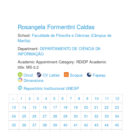
Rosangela Formentini Caldas
School:
Faculdade de Filosofia e Ciências (Câmpus de
Marília)
Department:
DEPARTAMENTO DE CIÊNCIA DA
INFORMAÇÃO
Academic Appointment Category: RDIDP Academic
title: MS-3.2
Orcid
CV Lattes
Scopus
Fapesp
Dimensions
Repositório Institucional UNESP
«
1
2
3
4
5
6
7
8
9
10
11
12
13
14
15
16
17
18
19
20
21
22
23
24
25
26
27
28
29
30
31
32
33
34
35
36
37
38
39
40
41
42
43
44
45