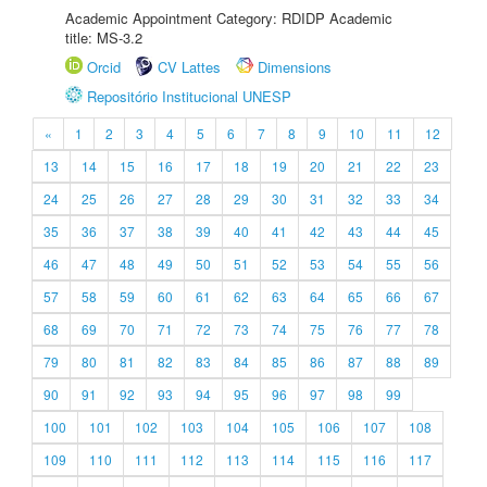
Academic Appointment Category: RDIDP Academic
title: MS-3.2
Orcid
CV Lattes
Dimensions
Repositório Institucional UNESP
«
1
2
3
4
5
6
7
8
9
10
11
12
13
14
15
16
17
18
19
20
21
22
23
24
25
26
27
28
29
30
31
32
33
34
35
36
37
38
39
40
41
42
43
44
45
46
47
48
49
50
51
52
53
54
55
56
57
58
59
60
61
62
63
64
65
66
67
68
69
70
71
72
73
74
75
76
77
78
79
80
81
82
83
84
85
86
87
88
89
90
91
92
93
94
95
96
97
98
99
100
101
102
103
104
105
106
107
108
109
110
111
112
113
114
115
116
117