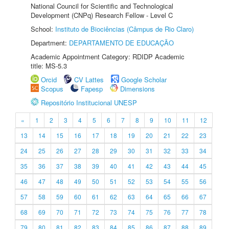
National Council for Scientific and Technological
Development (CNPq) Research Fellow - Level C
School:
Instituto de Biociências (Câmpus de Rio Claro)
Department:
DEPARTAMENTO DE EDUCAÇÃO
Academic Appointment Category: RDIDP Academic
title: MS-5.3
Orcid
CV Lattes
Google Scholar
Scopus
Fapesp
Dimensions
Repositório Institucional UNESP
«
1
2
3
4
5
6
7
8
9
10
11
12
13
14
15
16
17
18
19
20
21
22
23
24
25
26
27
28
29
30
31
32
33
34
35
36
37
38
39
40
41
42
43
44
45
46
47
48
49
50
51
52
53
54
55
56
57
58
59
60
61
62
63
64
65
66
67
68
69
70
71
72
73
74
75
76
77
78
79
80
81
82
83
84
85
86
87
88
89