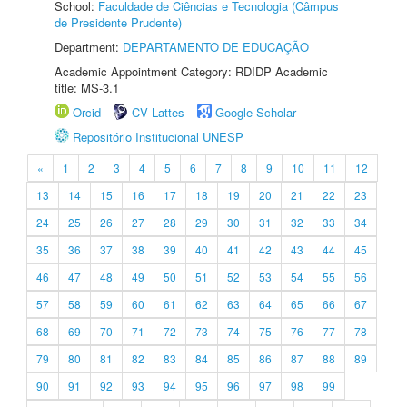
School:
Faculdade de Ciências e Tecnologia (Câmpus
de Presidente Prudente)
Department:
DEPARTAMENTO DE EDUCAÇÃO
Academic Appointment Category: RDIDP Academic
title: MS-3.1
Orcid
CV Lattes
Google Scholar
Repositório Institucional UNESP
«
1
2
3
4
5
6
7
8
9
10
11
12
13
14
15
16
17
18
19
20
21
22
23
24
25
26
27
28
29
30
31
32
33
34
35
36
37
38
39
40
41
42
43
44
45
46
47
48
49
50
51
52
53
54
55
56
57
58
59
60
61
62
63
64
65
66
67
68
69
70
71
72
73
74
75
76
77
78
79
80
81
82
83
84
85
86
87
88
89
90
91
92
93
94
95
96
97
98
99