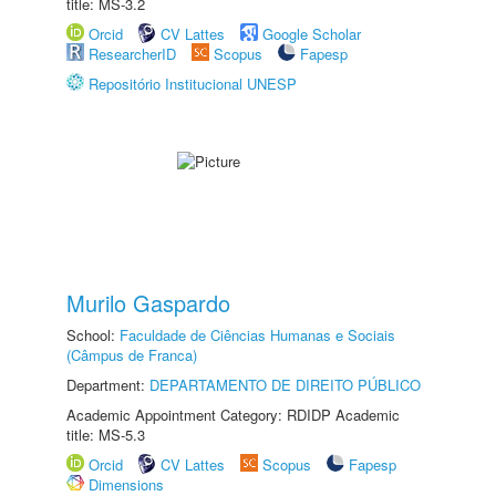
title: MS-3.2
Orcid
CV Lattes
Google Scholar
ResearcherID
Scopus
Fapesp
Repositório Institucional UNESP
Murilo Gaspardo
School:
Faculdade de Ciências Humanas e Sociais
(Câmpus de Franca)
Department:
DEPARTAMENTO DE DIREITO PÚBLICO
Academic Appointment Category: RDIDP Academic
title: MS-5.3
Orcid
CV Lattes
Scopus
Fapesp
Dimensions