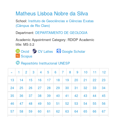
Matheus Lisboa Nobre da Silva
School:
Instituto de Geociências e Ciências Exatas
(Câmpus de Rio Claro)
Department:
DEPARTAMENTO DE GEOLOGIA
Academic Appointment Category: RDIDP Academic
title: MS-3.2
Orcid
CV Lattes
Google Scholar
Scopus
Repositório Institucional UNESP
«
1
2
3
4
5
6
7
8
9
10
11
12
13
14
15
16
17
18
19
20
21
22
23
24
25
26
27
28
29
30
31
32
33
34
35
36
37
38
39
40
41
42
43
44
45
46
47
48
49
50
51
52
53
54
55
56
57
58
59
60
61
62
63
64
65
66
67