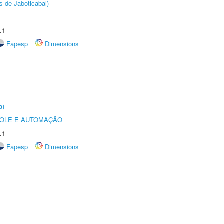
s de Jaboticabal)
.1
Fapesp
Dimensions
a)
ROLE E AUTOMAÇÃO
.1
Fapesp
Dimensions
A