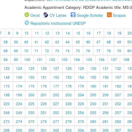
Academic Appointment Category: RDIDP Academic title: MS-3
Orcid
CV Lattes
Google Scholar
Scopus
Repositório Institucional UNESP
7
8
9
10
11
12
13
14
15
16
17
18
19
20
38
39
40
41
42
43
44
45
46
47
48
49
50
68
69
70
71
72
73
74
75
76
77
78
79
80
98
99
100
101
102
103
104
105
106
107
108
123
124
125
126
127
128
129
130
131
132
13
148
149
150
151
152
153
154
155
156
157
15
173
174
175
176
177
178
179
180
181
182
18
198
199
200
201
202
203
204
205
206
207
20
223
224
225
226
227
228
229
230
231
232
23
248
249
250
251
252
253
254
255
256
257
25
273
274
275
276
277
278
279
280
281
282
28
298
299
300
301
302
303
304
305
306
307
30