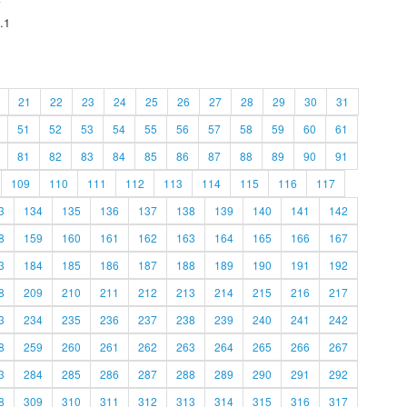
.1
21
22
23
24
25
26
27
28
29
30
31
51
52
53
54
55
56
57
58
59
60
61
81
82
83
84
85
86
87
88
89
90
91
109
110
111
112
113
114
115
116
117
3
134
135
136
137
138
139
140
141
142
8
159
160
161
162
163
164
165
166
167
3
184
185
186
187
188
189
190
191
192
8
209
210
211
212
213
214
215
216
217
3
234
235
236
237
238
239
240
241
242
8
259
260
261
262
263
264
265
266
267
3
284
285
286
287
288
289
290
291
292
8
309
310
311
312
313
314
315
316
317