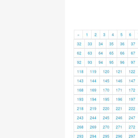
«
1
2
3
4
5
6
32
33
34
35
36
37
62
63
64
65
66
67
92
93
94
95
96
97
118
119
120
121
122
143
144
145
146
147
168
169
170
171
172
193
194
195
196
197
218
219
220
221
222
243
244
245
246
247
268
269
270
271
272
293
294
295
296
297