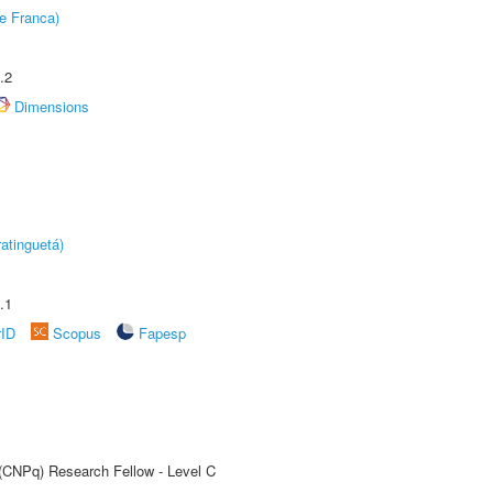
e Franca)
.2
Dimensions
atinguetá)
.1
rID
Scopus
Fapesp
 (CNPq) Research Fellow - Level C