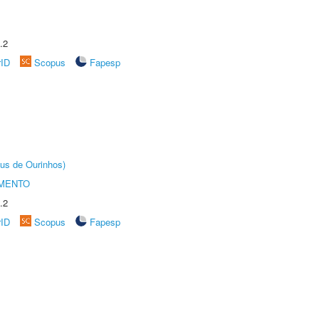
.2
rID
Scopus
Fapesp
us de Ourinhos)
AMENTO
.2
rID
Scopus
Fapesp