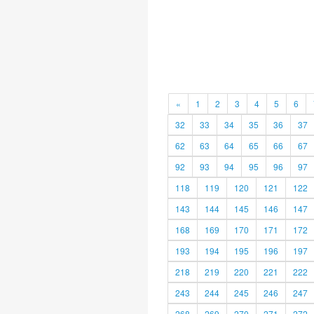
«
1
2
3
4
5
6
32
33
34
35
36
37
62
63
64
65
66
67
92
93
94
95
96
97
118
119
120
121
122
143
144
145
146
147
168
169
170
171
172
193
194
195
196
197
218
219
220
221
222
243
244
245
246
247
268
269
270
271
272