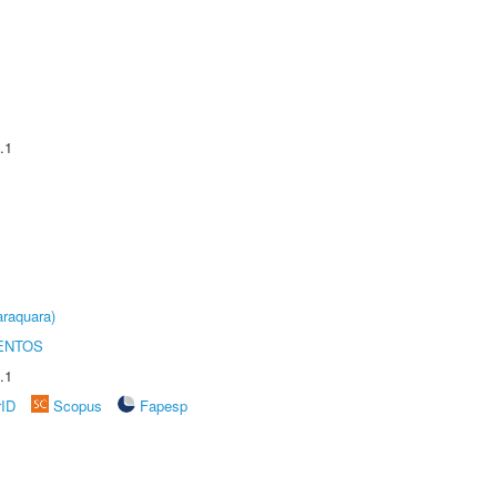
.1
raquara)
ENTOS
.1
rID
Scopus
Fapesp