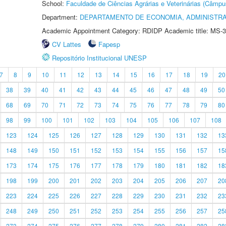
School:
Faculdade de Ciências Agrárias e Veterinárias (Câmpu
Department:
DEPARTAMENTO DE ECONOMIA, ADMINISTR
Academic Appointment Category: RDIDP Academic title: MS-3
CV Lattes
Fapesp
Repositório Institucional UNESP
7
8
9
10
11
12
13
14
15
16
17
18
19
20
38
39
40
41
42
43
44
45
46
47
48
49
50
68
69
70
71
72
73
74
75
76
77
78
79
80
98
99
100
101
102
103
104
105
106
107
108
123
124
125
126
127
128
129
130
131
132
13
148
149
150
151
152
153
154
155
156
157
15
173
174
175
176
177
178
179
180
181
182
18
198
199
200
201
202
203
204
205
206
207
20
223
224
225
226
227
228
229
230
231
232
23
248
249
250
251
252
253
254
255
256
257
25
273
274
275
276
277
278
279
280
281
282
28