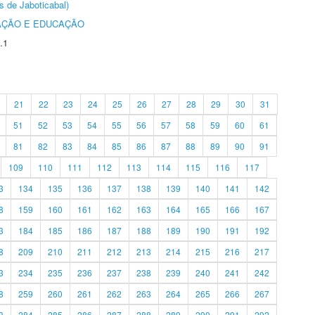
s de Jaboticabal)
AÇÃO E EDUCAÇÃO
.1
21
22
23
24
25
26
27
28
29
30
31
51
52
53
54
55
56
57
58
59
60
61
81
82
83
84
85
86
87
88
89
90
91
109
110
111
112
113
114
115
116
117
3
134
135
136
137
138
139
140
141
142
8
159
160
161
162
163
164
165
166
167
3
184
185
186
187
188
189
190
191
192
8
209
210
211
212
213
214
215
216
217
3
234
235
236
237
238
239
240
241
242
8
259
260
261
262
263
264
265
266
267
3
284
285
286
287
288
289
290
291
292