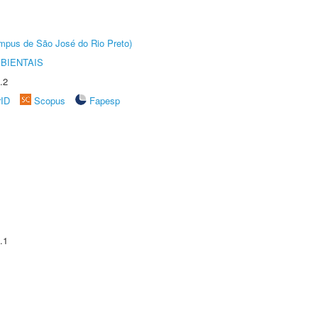
Câmpus de São José do Rio Preto)
BIENTAIS
.2
rID
Scopus
Fapesp
.1