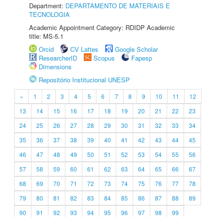
Department:
DEPARTAMENTO DE MATERIAIS E
TECNOLOGIA
Academic Appointment Category: RDIDP Academic
title: MS-5.1
Orcid
CV Lattes
Google Scholar
ResearcherID
Scopus
Fapesp
Dimensions
Repositório Institucional UNESP
«
1
2
3
4
5
6
7
8
9
10
11
12
13
14
15
16
17
18
19
20
21
22
23
24
25
26
27
28
29
30
31
32
33
34
35
36
37
38
39
40
41
42
43
44
45
46
47
48
49
50
51
52
53
54
55
56
57
58
59
60
61
62
63
64
65
66
67
68
69
70
71
72
73
74
75
76
77
78
79
80
81
82
83
84
85
86
87
88
89
90
91
92
93
94
95
96
97
98
99