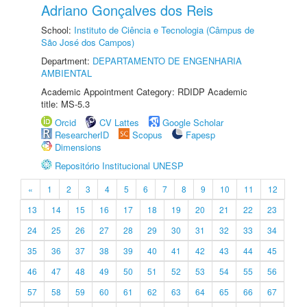
Adriano Gonçalves dos Reis
School:
Instituto de Ciência e Tecnologia (Câmpus de
São José dos Campos)
Department:
DEPARTAMENTO DE ENGENHARIA
AMBIENTAL
Academic Appointment Category: RDIDP Academic
title: MS-5.3
Orcid
CV Lattes
Google Scholar
ResearcherID
Scopus
Fapesp
Dimensions
Repositório Institucional UNESP
«
1
2
3
4
5
6
7
8
9
10
11
12
13
14
15
16
17
18
19
20
21
22
23
24
25
26
27
28
29
30
31
32
33
34
35
36
37
38
39
40
41
42
43
44
45
46
47
48
49
50
51
52
53
54
55
56
57
58
59
60
61
62
63
64
65
66
67